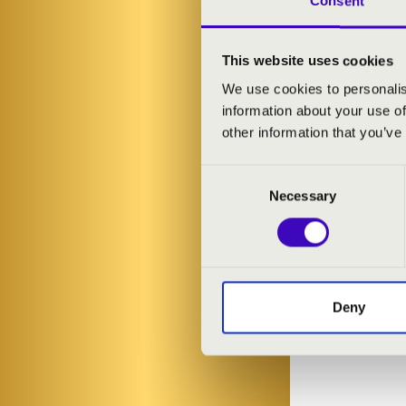
Consent
Verdi: Rigolett
Erkel: Bánk bá
Erkel: Bánk bá
This website uses cookies
Erkel: Bánk b
We use cookies to personalis
information about your use of
Chopin: Asz-d
other information that you’ve
Kodály: Várj
Kodály: Székel
Consent
Kálmán: Csárdá
Necessary
Selection
Kálmán: Csárd
Kálmán: Cirku
J. Strauss: Ta
Lehár: Mosoly 
Deny