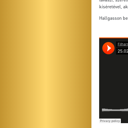
kíséretével, a
Hallgasson bel