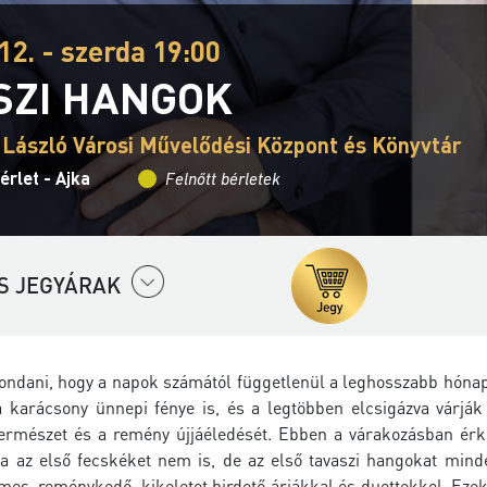
12. - szerda 19:00
SZI HANGOK
 László Városi Művelődési Központ és Könyvtár
érlet - Ajka
Felnőtt bérletek
S JEGYÁRAK
ndani, hogy a napok számától függetlenül a leghosszabb hónap a
karácsony ünnepi fénye is, és a legtöbben elcsigázva várják a
természet és a remény újjáéledését. Ebben a várakozásban érk
 ha az első fecskéket nem is, de az első tavaszi hangokat min
elmes, reménykedő, kikeletet hirdető áriákkal és duettekkel. E