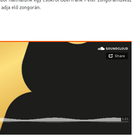
 adja elő zongorán.