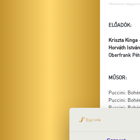
Filharmónia Magyaror
ELŐADÓK:
Kriszta Kinga
-
Horváth István
Oberfrank Pét
MŰSOR:
Puccini: Bohém
Puccini: Bohé
Puccini: Bohém
Puccini: Turan
Puccini: Tura
Liszt: Consola
Verdi: Rigolett