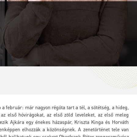
 február: már nagyon régóta tart a tél, a sötétség, a hideg,
z első hóvirágokat, az első zöld leveleket, az első meleg
ezik Ajkára egy énekes házaspár, Kriszta Kinga és Horváth
denképpen elhozzák a közönségnek. A zenetörténet tele van
zekből hallhatunk egy csokrot Oberfrank Péter zongoraművész