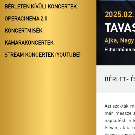
BÉRLETEN KÍVÜLI KONCERTEK
2025.02.
OPERACINEMA 2.0
TAVA
KONCERTMISÉK
Ajka, Nagy
KAMARAKONCERTEK
Filharmónia b
STREAM KONCERTEK (YOUTUBE)
BÉRLET- É
Azt szokták mo
már messze a 
napsütést, a 
István, akik,
tavaszi, szer