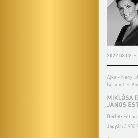
2022.03.02. - szerda 19:00
2022.11.09. -
Ajka - Nagy László Városi Művelődési
Ajka - Nagy L
Központ és Könyvtár
Központ és Kö
MIKLÓSA ERIKA ÉS BALÁZS
TALAMBA 
JÁNOS ESTJE
HORGAS E
Bérlet:
Filharmónia bérlet - Ajka
Bérlet:
Filharm
Jegyár:
3 900 Ft
Jegyár:
3900 F