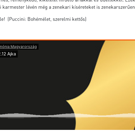
ki karmester lévén még a zenekari kíséreteket is zenekarszerűen
e! (Puccini: Bohémélet, szerelmi kettős)