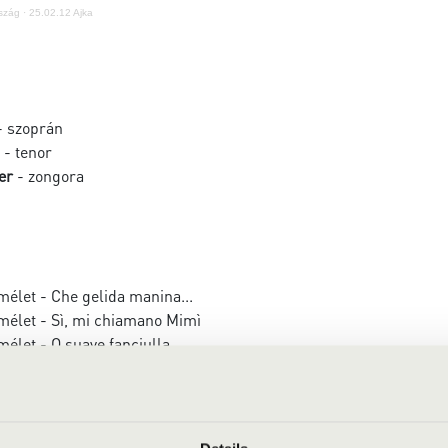
szág
·
25.02.12 Ajka
 szoprán
- tenor
er
- zongora
élet - Che gelida manina...
mélet - Sì, mi chiamano Mimì
élet - O suave fanciulla
dot - Signore Ascolta
ndot - Nessun dorma
tion
o - Gilda és a Herceg duettje