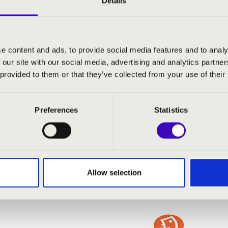
Details
o - La donna e mobile...
n - Melinda áriája (Ölj meg engemet, Bánk...)
n - Melinda és Bánk kettőse (duett)
án - Hazám, hazám
e content and ads, to provide social media features and to analy
 our site with our social media, advertising and analytics partn
úr walzer
 provided to them or that they’ve collected from your use of their
 meg madaram
yfonó - A csitári hegyek alatt
skirálynő - Sylvia belépője
Preferences
Statistics
áskirálynő - Emlékszel még...
szhercegnő - Mr. X belépője
vaszi hangok
országa - Szív duett
Allow selection