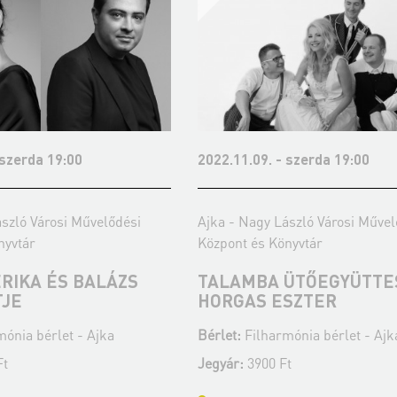
 szerda 19:00
2023.02.15. - szerda 19:00
ászló Városi Művelődési
Ajka - Nagy László Városi Művel
nyvtár
Központ és Könyvtár
ÜTŐEGYÜTTES ÉS
KOZMA ORSI QUARTET
SZTER
Bérlet:
Filharmónia bérlet - Ajk
ónia bérlet - Ajka
Jegyár:
3900 Ft
t
Felnőtt bérletek