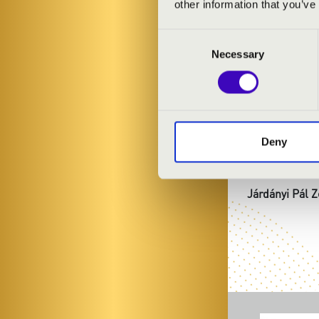
other information that you’ve
A JÁRDÁNYI
Consent
Necessary
Selection
A koncerten 
Felkészítőta
Deny
ELŐADÓK:
Járdányi Pál 