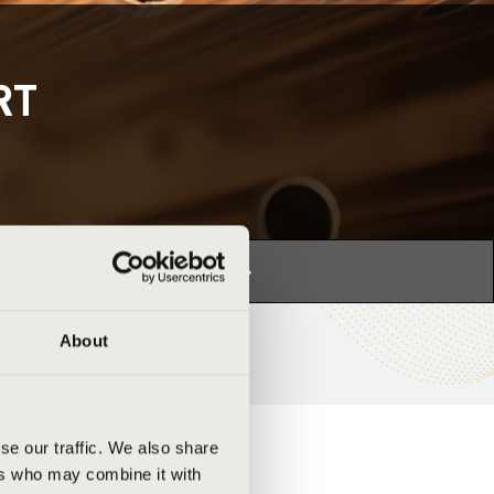
RT
s programhoz:
Orgonák éjszakája »
About
se our traffic. We also share
ers who may combine it with