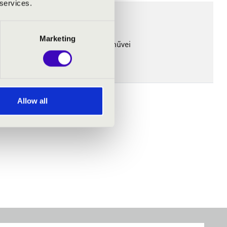
 services.
Marketing
nn, Reger, Price és Papp Lajos művei
Allow all