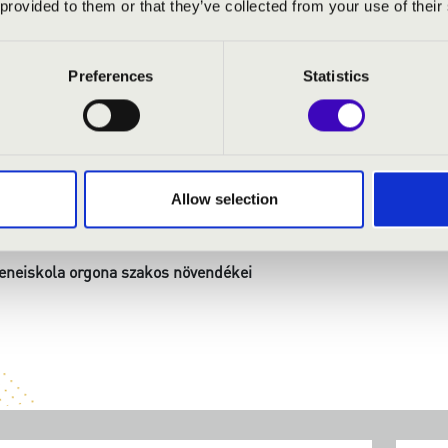
 provided to them or that they’ve collected from your use of their
 PÁL ZENEISKOLA ORGONA TANSZAKÁNAK HANGVERSENYE
Preferences
Statistics
elhangzanak Krebs, Bach, Mozart, Saint-Saëns, Dvořák, Boëllma
nár: Friedler Magdolna
Allow selection
Zeneiskola orgona szakos növendékei