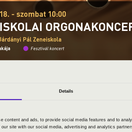
18. - szombat 10:00
ISKOLAI ORGONAKONCE
Járdányi Pál Zeneiskola
akája
Fesztivál koncert
Ez a koncert már lezajlott.
Kattints ide az aktuáli
Details
S JEGYÁRAK
e content and ads, to provide social media features and to analy
ÁLÓ ORGONAZENE
 our site with our social media, advertising and analytics partn