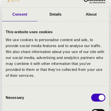
Consent
Details
About
This website uses cookies
We use cookies to personalise content and ads, to
provide social media features and to analyse our traffic.
We also share information about your use of our site with
ELŐADÓK:
our social media, advertising and analytics partners who
may combine it with other information that you’ve
Szamosi Szabolcs
- orgona
provided to them or that they’ve collected from your use
László Boldizsár
- tenor
of their services.
MŰSOR:
Consent
Necessary
Selection
Karg-Elert: Nun danket alle Gott
Verdi: Requiem - Ingemisco