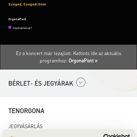
Szeged, Szegedi Dóm
OrgonaPont
Fesztivál koncert
Ez a koncert már lezajlott.
Kattints ide az aktuális
programhoz:
OrgonaPont »
BÉRLET- ÉS JEGYÁRAK
TENORGONA
JEGYVÁSÁRLÁS