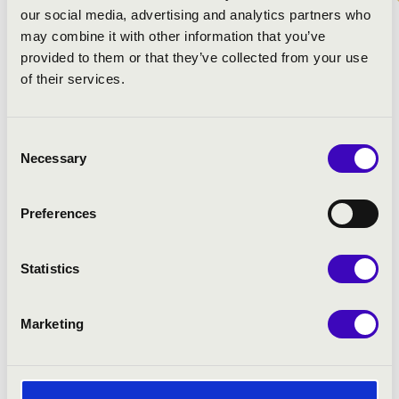
Elek-Nagy Eszter
- hegedű
our social media, advertising and analytics partners who
may combine it with other information that you’ve
provided to them or that they’ve collected from your use
MŰSOR:
of their services.
H. Scheidemann: d-moll Preludium WV 34
Buxtehude: d-moll Canzona
Consent
Bach: a-moll szólószonáta - I. Grave
Necessary
Selection
Bach: C-dúr fantázia és fúga, BWV 570
C. Ph. E. Bach: g-moll hegedűszonáta
Preferences
Mendelssohn: Lieder ohne Worte - I. E-Dúr
Elgar: Salut d'Amour
Massenet: Thais – Meditáció
Statistics
Franck: F-dúr Sortie
Marketing