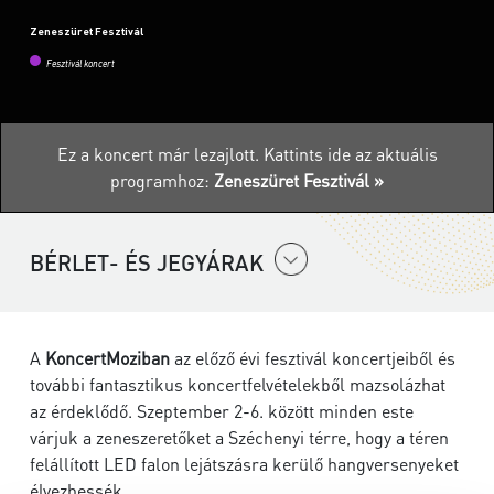
Zeneszüret Fesztivál
Fesztivál koncert
Ez a koncert már lezajlott.
Kattints ide az aktuális
programhoz:
Zeneszüret Fesztivál »
BÉRLET- ÉS JEGYÁRAK
A
KoncertMoziban
az előző évi fesztivál koncertjeiből és
további fantasztikus koncertfelvételekből mazsolázhat
az érdeklődő. Szeptember 2-6. között minden este
várjuk a zeneszeretőket a Széchenyi térre, hogy a téren
felállított LED falon lejátszásra kerülő hangversenyeket
élvezhessék.