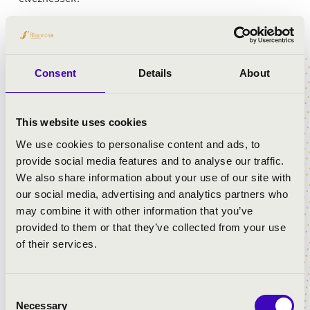
ELŐADÓK:
Consent
Details
About
Pál István Szalonna
- hegedű, ének
Pál Eszter
- ének
Gombai Tamás
- hegedű
This website uses cookies
Gera Attila
- fúvós hangszerek
We use cookies to personalise content and ads, to
Karacs Gyula
- brácsa
provide social media features and to analyse our traffic.
Ürmös Sándor
- cimbalom
We also share information about your use of our site with
Doór Róbert
- nagybőgő
our social media, advertising and analytics partners who
Magyar Állami Népi Együttes táncos szólistái
may combine it with other information that you’ve
provided to them or that they’ve collected from your use
of their services.
MŰSOR:
Népdal: Üdvözlet Székelyföldről
Consent
népdal: A csitári hegyek alatt
Necessary
Selection