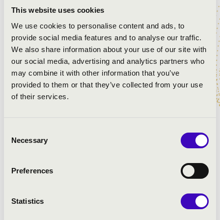
This website uses cookies
We use cookies to personalise content and ads, to
ELŐADÓK:
provide social media features and to analyse our traffic.
We also share information about your use of our site with
Janklovics Péter
- színész, humorista
our social media, advertising and analytics partners who
Hámori Máté
- karmester
may combine it with other information that you’ve
Danubia Zenekar
provided to them or that they’ve collected from your use
of their services.
MŰSOR:
Consent
Mozart: Figaro házassága – nyitány
Necessary
Selection
Strauss: A denevér – nyitány
Beethoven: VII. szimfónia – I. tétel
Preferences
Bizet: Carmen – részletek
Rossini: A tolvaj szarka – nyitány
Statistics