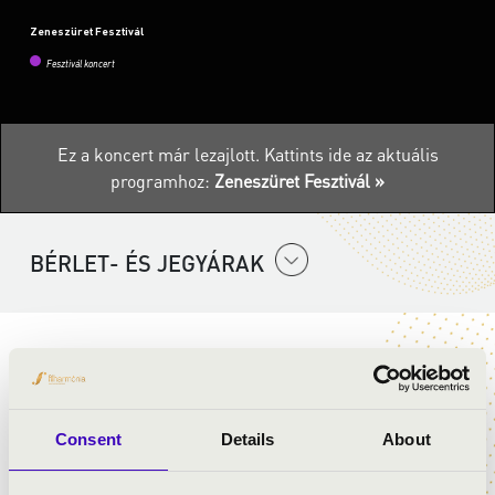
Zeneszüret Fesztivál
Fesztivál koncert
Ez a koncert már lezajlott.
Kattints ide az aktuális
programhoz:
Zeneszüret Fesztivál »
BÉRLET- ÉS JEGYÁRAK
A
KoncertMoziban
az előző évi fesztivál koncertjeiből és
további fantasztikus koncertfelvételekből mazsolázhat
az érdeklődő. Szeptember 2-6. között minden este
várjuk a zeneszeretőket a Széchenyi térre, hogy a téren
Consent
Details
About
felállított LED falon lejátszásra kerülő hangversenyeket
élvezhessék.