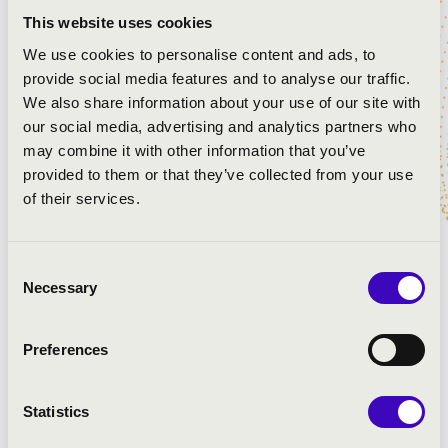
MŰSOR:
This website uses cookies
We use cookies to personalise content and ads, to
Chopin: Esőcsepp prelűd
provide social media features and to analyse our traffic.
Chopin: Fantaisie-Impromptu
We also share information about your use of our site with
Chopin: Berceuse
our social media, advertising and analytics partners who
Chopin: g-moll Ballada
may combine it with other information that you’ve
Chopin: cisz-moll noktürn
provided to them or that they’ve collected from your use
Liszt: Villa d'Este szökőkútjai
of their services.
Liszt: 3. magyar rapszódia
Liszt–Doppler: 6. magyar rapszódia
Consent
Necessary
Selection
Preferences
Statistics