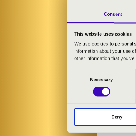
MŰSOR:
Consent
Karoly Gyetvay
José Fernánde
This website uses cookies
Pacito De Riv
Brazil
We use cookies to personalis
Ederlezi
information about your use of
Tavaszi szél vi
other information that you’ve
Magyar Péter:
Consent
Necessary
Selection
Deny