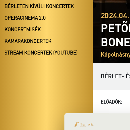
BÉRLETEN KÍVÜLI KONCERTEK
2024.04.
OPERACINEMA 2.0
PETŐ
KONCERTMISÉK
BONE
KAMARAKONCERTEK
STREAM KONCERTEK (YOUTUBE)
Kápolnásny
BÉRLET- É
ELŐADÓK:
Four Bones Qu