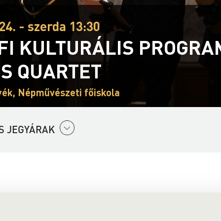
24. - szerda 13:30
FI KULTURÁLIS PROGRAM
S QUARTET
ék, Népművészeti főiskola
S JEGYÁRAK
artet