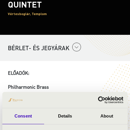
QUINTET
Vértesboglár, Templom
BÉRLET- ÉS JEGYÁRAK
ELŐADÓK:
Philharmonic Brass
MŰSOR:
Consent
Details
About
Rossini: Tell Vilmos nyitány - részlet
Bach: g-moll fúga