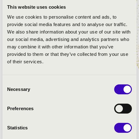
Bizet: Carmen - Habanera
This website uses cookies
Verdi: Traviata - Brindisi
We use cookies to personalise content and ads, to
Puccini: Nessun Dorma
provide social media features and to analyse our traffic.
Morricone: Gábriel oboája
We also share information about your use of our site with
Enrique Crespo: Suite Americana- III. Vals Peruano
our social media, advertising and analytics partners who
Bernstein: West Side Story –részlet
may combine it with other information that you’ve
Morricone: Egy maroknyi dollárért
provided to them or that they’ve collected from your use
Meyer: Mexikói táncok- egyveleg
of their services.
Lehár: A víg özvegy - részletek
Weissbacher: Trombitapolka
Consent
Necessary
Selection
Preferences
Statistics