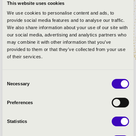
This website uses cookies
Verdi: Traviata - Brindisi
Puccini: Nessun Dorma
We use cookies to personalise content and ads, to
Morricone: Gábriel oboája
provide social media features and to analyse our traffic.
Enrique Crespo: Suite Americana- III. Vals Peruano
We also share information about your use of our site with
Bernstein: West Side Story –részlet
our social media, advertising and analytics partners who
Morricone: Egy maroknyi dollárért
may combine it with other information that you’ve
Meyer: Mexikói táncok- egyveleg
provided to them or that they’ve collected from your use
Lehár: A víg özvegy - részletek
of their services.
Weissbacher: Trombitapolka
Consent
Necessary
Selection
Preferences
Statistics