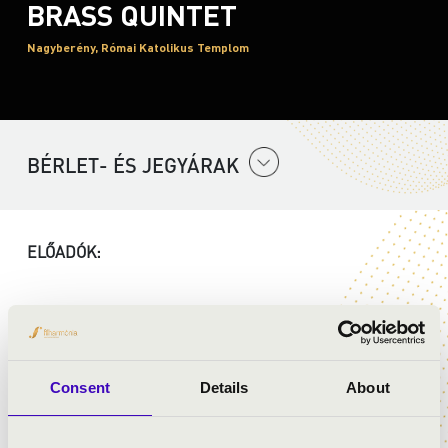
BRASS QUINTET
Nagyberény, Római Katolikus Templom
BÉRLET- ÉS JEGYÁRAK
ELŐADÓK:
MŰSOR:
Consent
Details
About
Rossini: Tell Vilmos nyitány - részlet
Bach: g-moll fúga
Bizet: Carmen - Habanera