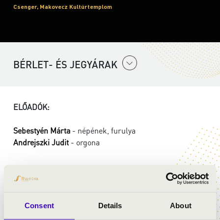
Csenger, Makovecz Kultúrtemplom
BÉRLET- ÉS JEGYÁRAK
ELŐADÓK:
Sebestyén Márta
- népének, furulya
Andrejszki Judit
- orgona
MŰSOR:
Ó fényességes szép hajnal...
Consent
Details
About
Moldvai népdal: Mikor Máriához...