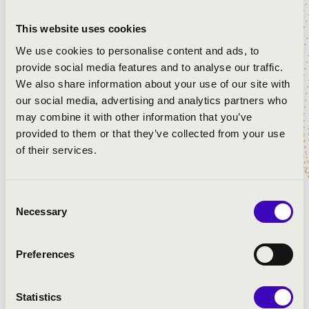
Zetelakai népdal: Csordapásztorok
Cantino: Omnis mundus jucundetur
This website uses cookies
Török népdal: Haci Baslar
We use cookies to personalise content and ads, to
Kedves álmot…
provide social media features and to analyse our traffic.
Eszterházy: Dormi Jesu
We also share information about your use of our site with
Bukovinai népdal: Paradicsom mezeibe
our social media, advertising and analytics partners who
Anonimus: Sweet was the song...
may combine it with other information that you’ve
Anonymous: Ding dong merrily on high...
provided to them or that they’ve collected from your use
Petit riens
of their services.
Piemonti népdal: Angel Gabriel
Vietórisz kódex: Bergamasca
Nyírségi népdal: Betlehem kis falucskában
Consent
Necessary
Selection
Preferences
Statistics