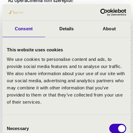
Az OperaCinema film szereplői:
Csuja Imre
- Don Pasquale
Ötvös András
- Malatesta
Pokorny Lia
- Norina
Patkós Márton
- Papageno
Consent
Details
About
Zsigmond Emőke
- Papagena
Mucsi Zoltán
- Bűnöző
Elek Ferenc
- Szuperhős
This website uses cookies
Mészáros Máté
- Hentes
We use cookies to personalise content and ads, to
Bogdányi Titanilla
- Carmen
provide social media features and to analyse our traffic.
Szőke Abigél
- Mimi
We also share information about your use of our site with
Lengyel Benjamin
- Rodolfó
our social media, advertising and analytics partners who
may combine it with other information that you’ve
Az OperaCinema film alkotói:
provided to them or that they’ve collected from your use
Tiszeker Dániel
- rendező
of their services.
Pataki Ádám
- operatőr
Dubinyák Réka
- vezető író
Baranyi Benő
- író
Consent
Orbán Eszter
- dramaturg
Necessary
Selection