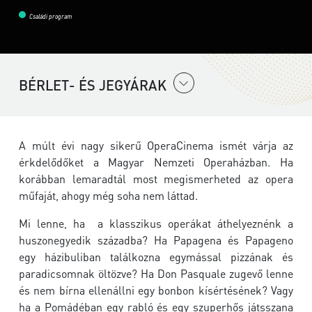
Családi program
BÉRLET- ÉS JEGYÁRAK
A múlt évi nagy sikerű OperaCinema ismét várja az
érkdelődőket a Magyar Nemzeti Operaházban. Ha
korábban lemaradtál most megismerheted az opera
műfaját, ahogy még soha nem láttad.
Mi lenne, ha a klasszikus operákat áthelyeznénk a
huszonegyedik századba? Ha Papagena és Papageno
egy házibuliban találkozna egymással pizzának és
paradicsomnak öltözve? Ha Don Pasquale zugevő lenne
és nem bírna ellenállni egy bonbon kísértésének? Vagy
ha a Pomádéban egy rabló és egy szuperhős játsszana