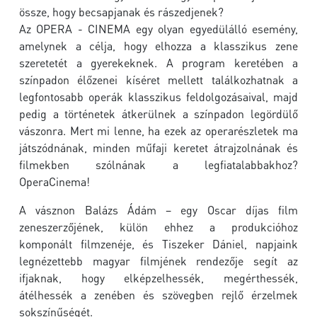
össze, hogy becsapjanak és rászedjenek?
Az OPERA - CINEMA egy olyan egyedülálló esemény,
amelynek a célja, hogy elhozza a klasszikus zene
szeretetét a gyerekeknek. A program keretében a
színpadon élőzenei kíséret mellett találkozhatnak a
legfontosabb operák klasszikus feldolgozásaival, majd
pedig a történetek átkerülnek a színpadon legördülő
vászonra. Mert mi lenne, ha ezek az operarészletek ma
játszódnának, minden műfaji keretet átrajzolnának és
filmekben szólnának a legfiatalabbakhoz?
OperaCinema!
A vásznon Balázs Ádám – egy Oscar díjas film
zeneszerzőjének, külön ehhez a produkcióhoz
komponált filmzenéje, és Tiszeker Dániel, napjaink
legnézettebb magyar filmjének rendezője segít az
ifjaknak, hogy elképzelhessék, megérthessék,
átélhessék a zenében és szövegben rejlő érzelmek
sokszínűségét.