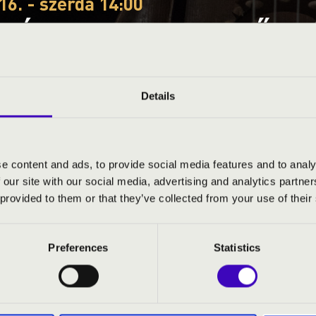
16. - szerda 14:00
EÓRA – PEST - 1. ELŐAD
GYÜTTES
Details
ye
e content and ads, to provide social media features and to analy
 our site with our social media, advertising and analytics partn
S JEGYÁRAK
 provided to them or that they’ve collected from your use of their
Preferences
Statistics