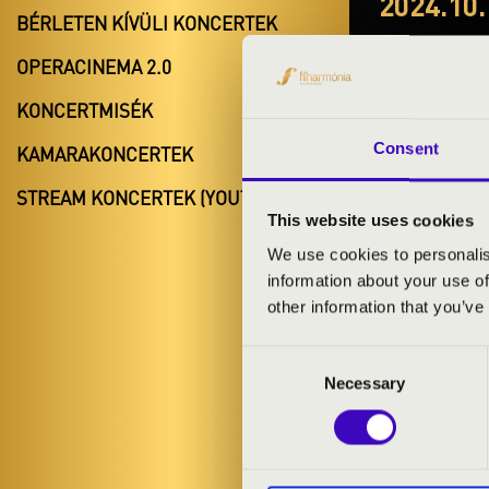
2024.10.
BÉRLETEN KÍVÜLI KONCERTEK
#ZEN
OPERACINEMA 2.0
ÜTŐE
KONCERTMISÉK
Szada
Consent
KAMARAKONCERTEK
Pest vármeg
STREAM KONCERTEK (YOUTUBE)
This website uses cookies
We use cookies to personalis
information about your use of
BÉRLET- É
other information that you’ve
Consent
ELŐADÓK:
Necessary
Selection