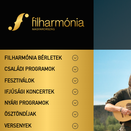
FILHARMÓNIA BÉRLETEK
CSALÁDI PROGRAMOK
FESZTIVÁLOK
IFJÚSÁGI KONCERTEK
NYÁRI PROGRAMOK
ÖSZTÖNDÍJAK
VERSENYEK