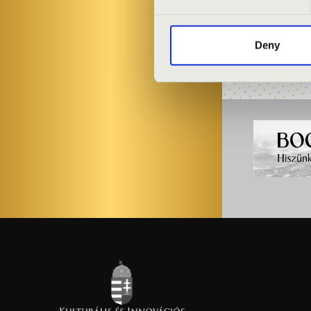
Bordó Sárkán
Deny