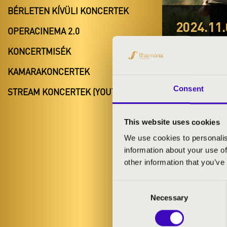
BÉRLETEN KÍVÜLI KONCERTEK
2024.11.
OPERACINEMA 2.0
#ZEN
KONCERTMISÉK
Zalalövő
KAMARAKONCERTEK
Zala vármegy
Consent
STREAM KONCERTEK (YOUTUBE)
This website uses cookies
BÉRLET- É
We use cookies to personalis
information about your use of
other information that you’ve
A LÁNY ÉS
Consent
Necessary
Selection
ELŐADÓK: