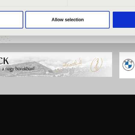
y Régizene Rend
Allow selection