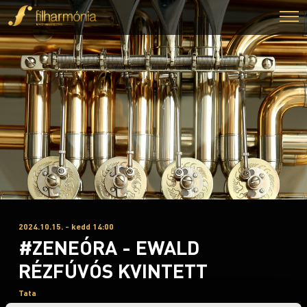
2024.10.15. - kedd 14:00
#ZENEÓRA - EWALD
RÉZFÚVÓS KVINTETT
Tata