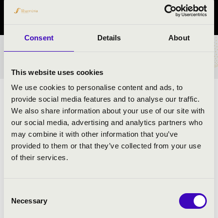
Komárom-Esztergom vármegye
Consent
Details
About
BÉRLET- ÉS JEGYÁRAK
This website uses cookies
We use cookies to personalise content and ads, to
Elragadó trombita melódiák, virtuóz játék, briliáns
provide social media features and to analyse our traffic.
hangzás
–
Ilyen magas szintű zenei minőség várja a
We also share information about your use of our site with
hallgatóságot az
Ewa
ld
Rézfúvós Együttes koncertjén.
our social media, advertising and analytics partners who
N
yitottak minden stílus és irányzat, a könnyebb és
may combine it with other information that you’ve
komolyabb műfajok felé egyaránt – az egyetlen
provided to them or that they’ve collected from your use
kritérium számukra a
minőség
, a
zonban
nem kell
of their services.
megijedni, ez nem válik
a
humoros
,
könnyed
,
szórakoztató
hangulat rovására!
Consent
Necessary
Selection
ELŐADÓK: