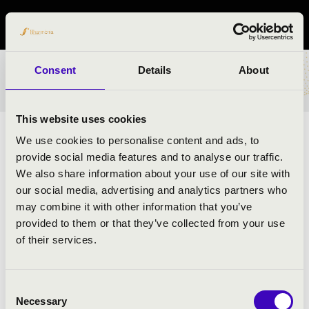
Vas vármegye
Consent
Details
About
BÉRLET- ÉS JEGYÁRAK
This website uses cookies
Vár
nagy
Andrea zongorakoncertjének célja, hogy a
We use cookies to personalise content and ads, to
gyerekekhez is közel juttassa a klasszikus zenét –
provide social media features and to analyse our traffic.
játékos, szórakoztató, szívet- és képzeletet megmozgató
We also share information about your use of our site with
formában. Rövid, négykezes karakterdarabok, magyar
our social media, advertising and analytics partners who
költők verseivel összekapcsolva adják a koncert
may combine it with other information that you’ve
gerincét (sokszor kortárs költőknek is teret adva). A
provided to them or that they’ve collected from your use
zongoraműveket olyan karakterben, témában hasonló
of their services.
versek egészítik ki, amelyek közel állnak a gyermekek
világához, akik előtt fantáziájuk segítségével feltárul a
Consent
hangjegyek mögötti titokzatos és csodálatos világ.
Necessary
Selection