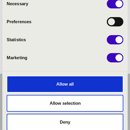
Necessary
Selection
ELŐADÓK:
Preferences
Laposa Julcsi & The Band
Statistics
Marketing
Allow all
Allow selection
Deny