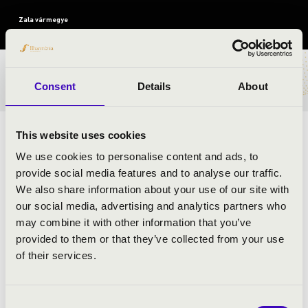
Zala vármegye
BÉRLET- ÉS JEGYÁRAK
Consent
Details
About
This website uses cookies
Laposa Julcsi Junior Prima Díjas népzenész-zenei
mediátor, aki egészen kicsi kora óta a népzene
We use cookies to personalise content and ads, to
bűvöletében él, kulturális missziójának tekinti a
provide social media features and to analyse our traffic.
népzene mesebeli erejének megismertetését, -
We also share information about your use of our site with
népszokások, néphagyományok felkutatását és
our social media, advertising and analytics partners who
átörökítését az utókor számára. Hitvallása szerint
may combine it with other information that you’ve
gyökereink, hagyományaink nélkül elvesznénk, így
provided to them or that they’ve collected from your use
ennek ismeretét nem lehet elég korán elkezdeni.
of their services.
Zenekarával bejárták a Kárpátmedencét, ahol számos
ifjúsági koncerten adták át a népzene lüktető, - felemelő
Consent
lendületét a fiataloknak. Szóljon hát a népi muzsika!