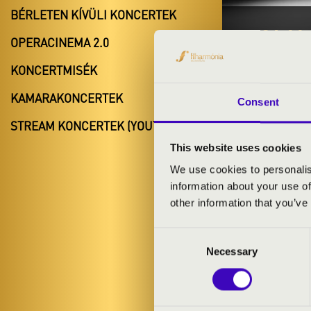
BÉRLETEN KÍVÜLI KONCERTEK
2024.11.
OPERACINEMA 2.0
#ZEN
KONCERTMISÉK
Győr
KAMARAKONCERTEK
Consent
Győr-Moson-
STREAM KONCERTEK (YOUTUBE)
This website uses cookies
We use cookies to personalis
BÉRLET- É
information about your use of
other information that you’ve
Consent
ELŐADÓK:
Necessary
Selection
Laposa Julcsi