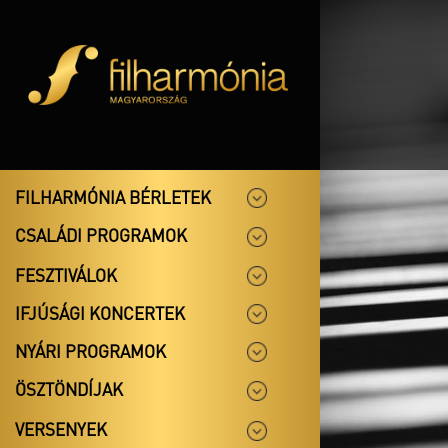
FILHARMÓNIA BÉRLETEK
CSALÁDI PROGRAMOK
FESZTIVÁLOK
IFJÚSÁGI KONCERTEK
NYÁRI PROGRAMOK
ÖSZTÖNDÍJAK
VERSENYEK