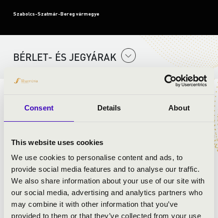
Szabolcs-Szatmár-Bereg vármegye
BÉRLET- ÉS JEGYÁRAK
Végigjárjuk
Közép-Erdély magyarságának néhány
Consent
Details
About
területét, majd a Felvidékre utazunk, s mielőtt
elhagynán
k
hazánkat a nyugati határszélen, megállunk
néhány érdekes néprajzi
területen
, m
indezt a mese
This website uses cookies
világába foglalva, interaktívan a gyerekek bevonásával.
We use cookies to personalise content and ads, to
provide social media features and to analyse our traffic.
ELŐADÓK:
We also share information about your use of our site with
our social media, advertising and analytics partners who
Tánctanoda társulat
may combine it with other information that you’ve
Antal Roland
- táncművész, néptáncpedagógus
provided to them or that they’ve collected from your use