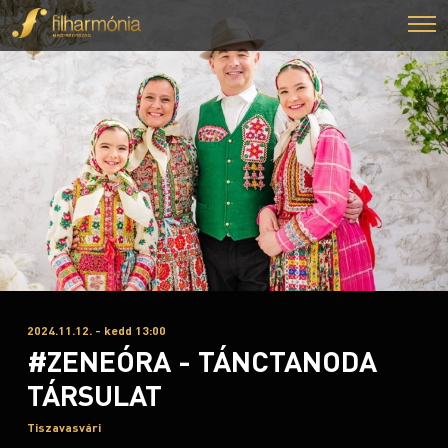
2024.11.12. - kedd 13:00
#ZENEÓRA - TÁNCTANODA
TÁRSULAT
Tiszavasvári