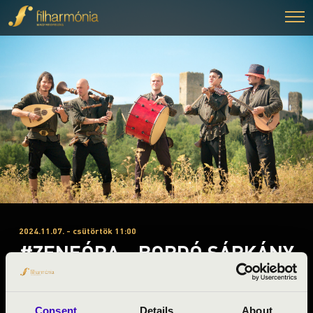
2024.11.07. - csütörtök 11:00
#ZENEÓRA - BORDÓ SÁRKÁNY
RÉGIZENE REND
Sármellék
Consent
Details
About