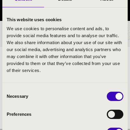
Zala vármegye
This website uses cookies
We use cookies to personalise content and ads, to
BÉRLET- ÉS JEGYÁRAK
provide social media features and to analyse our traffic.
We also share information about your use of our site with
our social media, advertising and analytics partners who
may combine it with other information that you’ve
A LÁNY ÉS A SÁRKÁNY
provided to them or that they’ve collected from your use
of their services.
ELŐADÓK:
Bordó Sárkány Régizene Rend
Consent
Necessary
Selection
Preferences