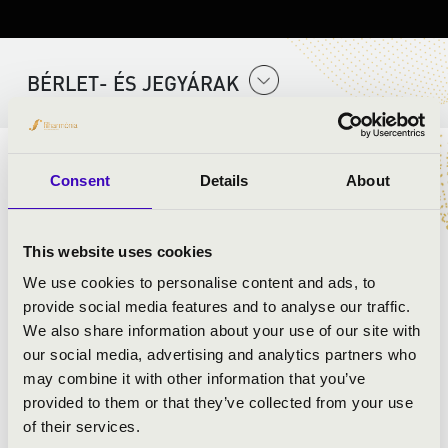
BÉRLET- ÉS JEGYÁRAK
ELŐADÓK:
Consent
Details
About
StEFREM
Tóth Péter
- ének
This website uses cookies
Bubnó Márk
- ének
We use cookies to personalise content and ads, to
Balázs Edgár
- ének
provide social media features and to analyse our traffic.
Bubnó Tamás
- ének
We also share information about your use of our site with
Oláh Marcell
- ének
our social media, advertising and analytics partners who
Bubnó Lőrinc
- ének
may combine it with other information that you’ve
Papp Viktor
- ének
provided to them or that they’ve collected from your use
Rácz Ambrus
- ének
of their services.