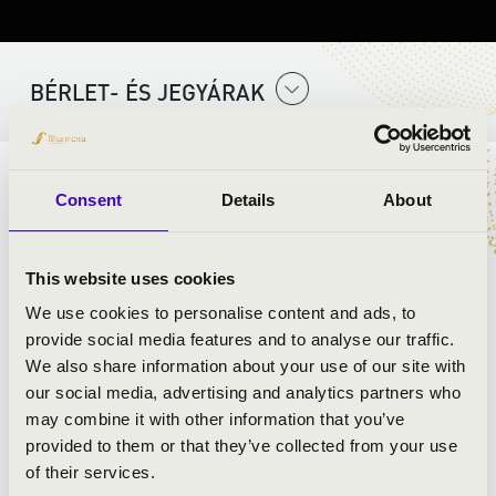
BÉRLET- ÉS JEGYÁRAK
ELŐADÓK:
Consent
Details
About
StEFREM
Tóth Péter
- ének
This website uses cookies
Bubnó Márk
- ének
We use cookies to personalise content and ads, to
Balázs Edgár
- ének
provide social media features and to analyse our traffic.
Bubnó Tamás
- ének
We also share information about your use of our site with
Oláh Marcell
- ének
our social media, advertising and analytics partners who
Bubnó Lőrinc
- ének
may combine it with other information that you’ve
Papp Viktor
- ének
provided to them or that they’ve collected from your use
Rácz Ambrus
- ének
of their services.