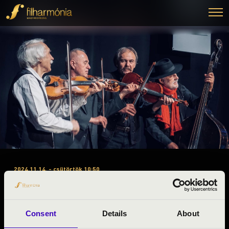
2024.11.14. - csütörtök 10:50
#ZENEÓRA - MUZSIKÁS
EGYÜTTES
Consent
Details
About
Dunaföldvár