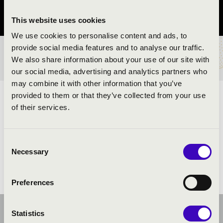
Tolna vármegye
This website uses cookies
We use cookies to personalise content and ads, to
provide social media features and to analyse our traffic.
BÉRLET- ÉS JEGYÁRAK
We also share information about your use of our site with
our social media, advertising and analytics partners who
may combine it with other information that you’ve
provided to them or that they’ve collected from your use
ELŐADÓK:
of their services.
Muzsikás Együttes
Consent
Necessary
Selection
Preferences
Statistics