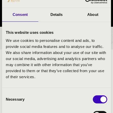
Orosháza
Consent
Details
About
Békés vármegye
This website uses cookies
BÉRLET- ÉS JEGYÁRAK
We use cookies to personalise content and ads, to
provide social media features and to analyse our traffic.
We also share information about your use of our site with
our social media, advertising and analytics partners who
ELŐADÓK:
may combine it with other information that you’ve
provided to them or that they’ve collected from your use
Alföld Quartet és a Tabán Táncegyüttes szólistái
of their services.
Ördög Ágnes
- hegedű
Jankó Zita
- brácsa
Szomorné Budai Mariann
- hegedű
Consent
Szomor István
- cselló, moderátor
Necessary
Selection
Mikesi Júlia
- tánc
László Richárd
- tánc