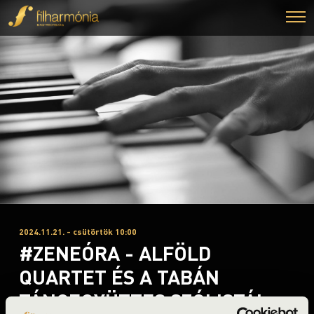
2024.11.21. - csütörtök 10:00
#ZENEÓRA - ALFÖLD
QUARTET ÉS A TABÁN
TÁNCEGYÜTTES SZÓLISTÁI