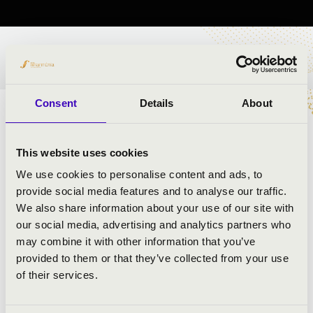
BÉRLET- ÉS JEGYÁRAK
Consent
Details
About
TÁNCOK A ZENÉBEN
This website uses cookies
ELŐADÓK:
We use cookies to personalise content and ads, to
Steiler Tamás
- oboa
provide social media features and to analyse our traffic.
Tamás Péter
- klarinét
We also share information about your use of our site with
Belházy Gyula
- fagott
our social media, advertising and analytics partners who
Kálmán János
- kürt
may combine it with other information that you’ve
Szabó Norbert
- fuvolaművész
provided to them or that they’ve collected from your use
of their services.
MŰSOR: