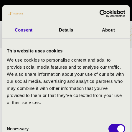
Hajdú-Bihar vármegye
Consent
Details
About
BÉRLET- ÉS JEGYÁRAK
This website uses cookies
ELŐADÓK:
We use cookies to personalise content and ads, to
provide social media features and to analyse our traffic.
Swing à la Django
We also share information about your use of our site with
Lombos Pál
- nagybőgő
our social media, advertising and analytics partners who
Seres Vilmos
- klarinét
may combine it with other information that you’ve
Dani János
- szólógitár és hegedű
provided to them or that they’ve collected from your use
Dani Roland
- basszusgitár
of their services.
Consent
MŰSOR:
Necessary
Selection