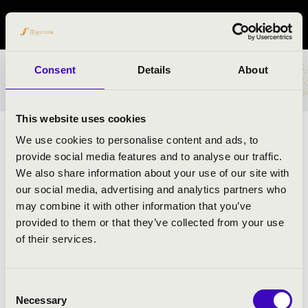
Hajdú-Bihar vármegye
Consent
Details
About
BÉRLET- ÉS JEGYÁRAK
This website uses cookies
ELŐADÓK:
We use cookies to personalise content and ads, to
provide social media features and to analyse our traffic.
Swing à la Django
We also share information about your use of our site with
Lombos Pál
- nagybőgő
our social media, advertising and analytics partners who
Seres Vilmos
- klarinét
may combine it with other information that you’ve
Dani János
- szólógitár és hegedű
provided to them or that they’ve collected from your use
Dani Roland
- basszusgitár
of their services.
Consent
MŰSOR:
Necessary
Selection