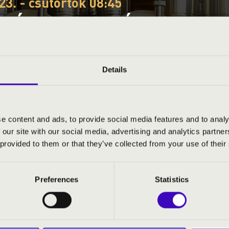
23. - csütörtök 08:45
EÓRA - VAS VÁRMEGYE - 
DÁS - EWALD RÉZFÚVÓS
árd
Details
e
e content and ads, to provide social media features and to analy
 our site with our social media, advertising and analytics partn
S JEGYÁRAK
 provided to them or that they’ve collected from your use of their
Preferences
Statistics