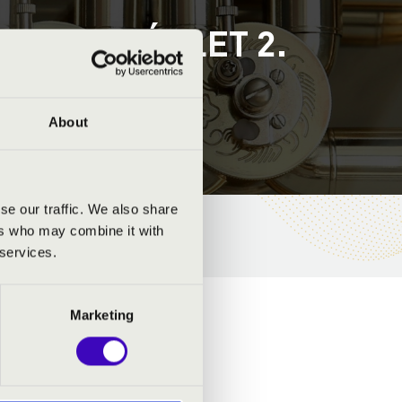
A-B-C. BÉRLET 2.
 EGYÜTTES
About
se our traffic. We also share
ers who may combine it with
 services.
Marketing