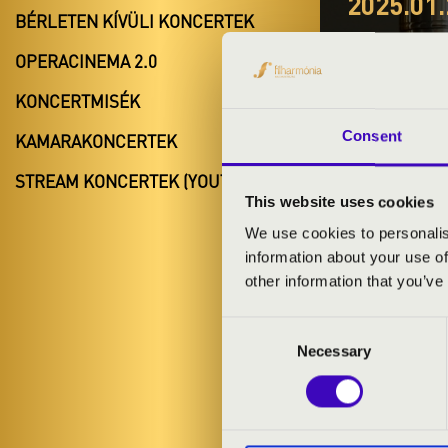
2025.01.
BÉRLETEN KÍVÜLI KONCERTEK
#ZEN
OPERACINEMA 2.0
ELŐA
KONCERTMISÉK
Szentgotth
Consent
KAMARAKONCERTEK
Vas vármegy
STREAM KONCERTEK (YOUTUBE)
This website uses cookies
We use cookies to personalis
information about your use of
BÉRLET- É
other information that you’ve
Consent
ELŐADÓK:
Necessary
Selection