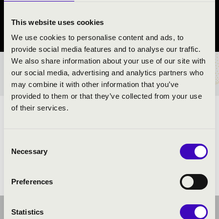
Salgótarján
This website uses cookies
Nógrád vármegye
We use cookies to personalise content and ads, to
provide social media features and to analyse our traffic.
We also share information about your use of our site with
BÉRLET- ÉS JEGYÁRAK
our social media, advertising and analytics partners who
may combine it with other information that you’ve
provided to them or that they’ve collected from your use
of their services.
ELŐADÓK:
Consent
Necessary
Selection
Preferences
Statistics