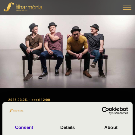
2025.03.25. - kedd 12:00
#ZENEÓRA – NÓGRÁD – A
BÉRLET. 3. ELŐADÁS –
TALAMBA ÜTŐEGYÜTTES
Consent
Details
About