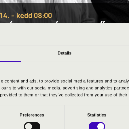
14. - kedd 08:00
EÓRA - OLÁH DEZSŐ TRI
egye
Details
S JEGYÁRAK
e content and ads, to provide social media features and to analy
 our site with our social media, advertising and analytics partn
 provided to them or that they’ve collected from your use of their
ó
Preferences
Statistics