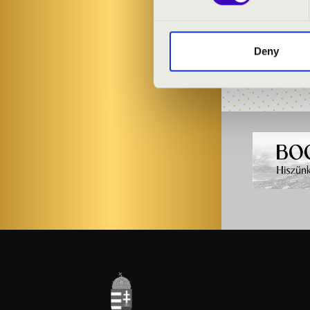
MŰSOR:
Oláh Dezső: In
Deny