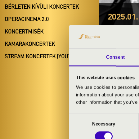
BÉRLETEN KÍVÜLI KONCERTEK
2025.01.
OPERACINEMA 2.0
#ZEN
KONCERTMISÉK
Marcali
KAMARAKONCERTEK
Somogy várm
STREAM KONCERTEK (YOUTUBE)
Consent
This website uses cookies
BÉRLET- É
We use cookies to personalis
information about your use of
other information that you’ve
ELŐADÓK:
Consent
Oláh Dezső tri
Necessary
Selection