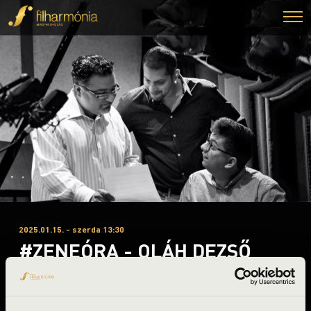
2025.01.15. - szerda 13:30
#ZENEÓRA - OLÁH DEZSŐ
TRIÓ
Balatonszemes