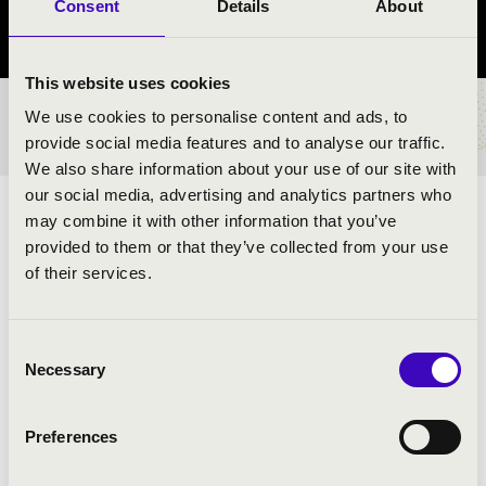
Consent
Details
About
Somogy vármegye
This website uses cookies
We use cookies to personalise content and ads, to
BÉRLET- ÉS JEGYÁRAK
provide social media features and to analyse our traffic.
We also share information about your use of our site with
our social media, advertising and analytics partners who
ELŐADÓK:
may combine it with other information that you’ve
provided to them or that they’ve collected from your use
Oláh Dezső trió
of their services.
Consent
MŰSOR:
Necessary
Selection
Oláh Dezső: Intermezzo I-VII.
Preferences