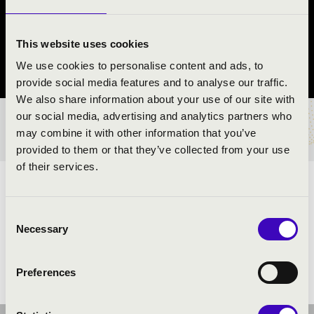
ZENEKAR
Bük
This website uses cookies
We use cookies to personalise content and ads, to
Vas vármegye
provide social media features and to analyse our traffic.
We also share information about your use of our site with
our social media, advertising and analytics partners who
BÉRLET- ÉS JEGYÁRAK
may combine it with other information that you’ve
provided to them or that they’ve collected from your use
of their services.
ELŐADÓK:
Consent
Necessary
Selection
Preferences