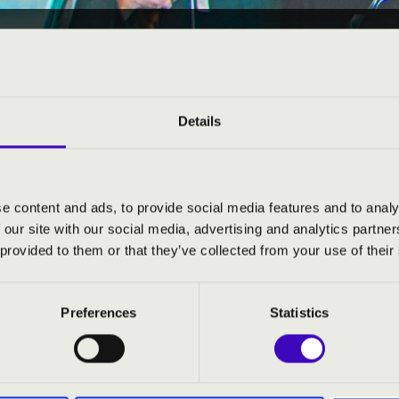
28. - péntek 12:30
EÓRA BAZ ’A’ 3. ELŐAD
Details
j-Zemplén vármegye
e content and ads, to provide social media features and to analy
 our site with our social media, advertising and analytics partn
S JEGYÁRAK
 provided to them or that they’ve collected from your use of their
Preferences
Statistics