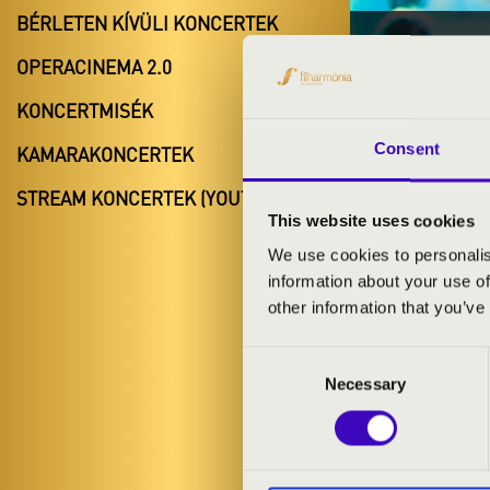
BÉRLETEN KÍVÜLI KONCERTEK
2025.03.
OPERACINEMA 2.0
#ZEN
KONCERTMISÉK
Miskolc
Consent
KAMARAKONCERTEK
Borsod-Abaú
STREAM KONCERTEK (YOUTUBE)
This website uses cookies
We use cookies to personalis
information about your use of
BÉRLET- É
other information that you’ve
Consent
ELŐADÓK:
Necessary
Selection