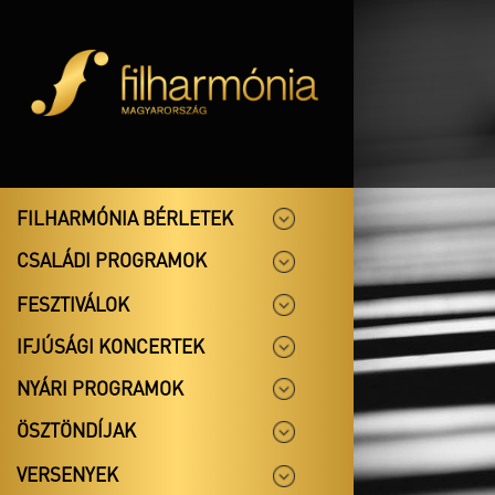
FILHARMÓNIA BÉRLETEK
CSALÁDI PROGRAMOK
FESZTIVÁLOK
IFJÚSÁGI KONCERTEK
NYÁRI PROGRAMOK
ÖSZTÖNDÍJAK
VERSENYEK