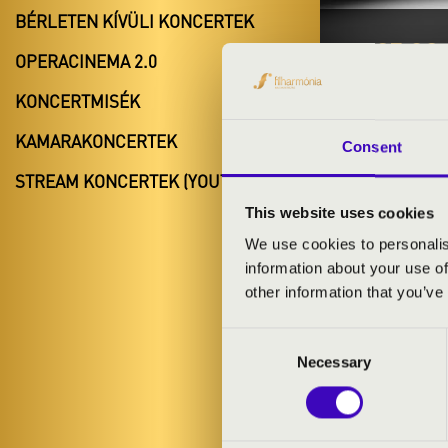
BÉRLETEN KÍVÜLI KONCERTEK
2025.02.
OPERACINEMA 2.0
#ZEN
KONCERTMISÉK
Dombóvár
KAMARAKONCERTEK
Consent
Tolna várme
STREAM KONCERTEK (YOUTUBE)
This website uses cookies
We use cookies to personalis
BÉRLET- É
information about your use of
other information that you’ve
Consent
ELŐADÓK:
Necessary
Selection
Four Bones Qu