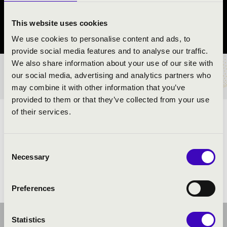
Jászfényszaru
This website uses cookies
Jász-Nagykun-Szolnok vármegye
We use cookies to personalise content and ads, to
provide social media features and to analyse our traffic.
We also share information about your use of our site with
BÉRLET- ÉS JEGYÁRAK
our social media, advertising and analytics partners who
may combine it with other information that you’ve
provided to them or that they’ve collected from your use
of their services.
ELŐADÓK:
Consent
Necessary
Selection
Preferences
Statistics