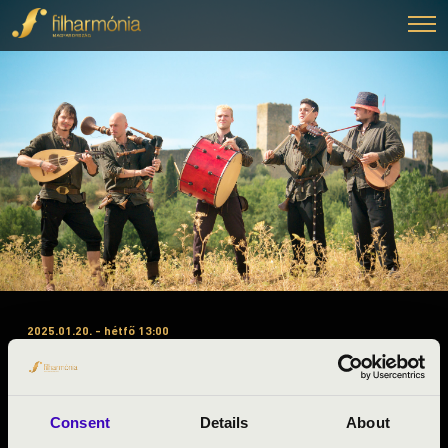
2025.01.20. - hétfő 13:00
#ZENEÓRA - JÁSZ-NAGYKUN-
SZOLNOK - A. 2. ELŐADÁS -
BORDÓ SÁRKÁNY
Consent
Details
About