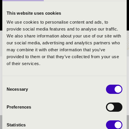
Mezőtúr
This website uses cookies
Jász-Nagykun-Szolnok vármegye
We use cookies to personalise content and ads, to
provide social media features and to analyse our traffic.
We also share information about your use of our site with
BÉRLET- ÉS JEGYÁRAK
our social media, advertising and analytics partners who
may combine it with other information that you’ve
provided to them or that they’ve collected from your use
of their services.
ELŐADÓK:
Consent
Necessary
Selection
Preferences
Statistics