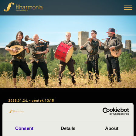
2025.01.24. - péntek 13:15
#ZENEÓRA - JÁSZ-NAGYKUN-
SZOLNOK - A. 2. ELŐADÁS -
BORDÓ SÁRKÁNY
Consent
Details
About