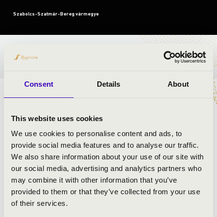
Szabolcs-Szatmár-Bereg vármegye
BÉRLET- ÉS JEGYÁRAK
Consent
Details
About
ELŐADÓK:
This website uses cookies
Parlando Acoustic
Szoroka Dániel
- harmonika és moderátor
We use cookies to personalise content and ads, to
Ignácz Krisztián
- bőgő, gitár
provide social media features and to analyse our traffic.
Soós János
- trombita, dob
We also share information about your use of our site with
our social media, advertising and analytics partners who
may combine it with other information that you’ve
MŰSOR:
provided to them or that they’ve collected from your use
of their services.
Piazzola: Libertango