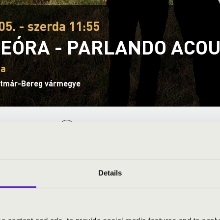
05. - szerda 11:55
EÓRA - PARLANDO ACOU
za
atmár-Bereg vármegye
S JEGYÁRAK
Details
stic
l
- harmonika és moderátor
án
- bőgő, gitár