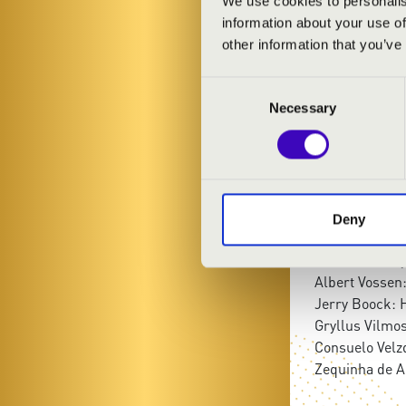
We use cookies to personalis
Soós János
- t
information about your use of
other information that you’ve
MŰSOR:
Consent
Necessary
Selection
Piazzola: Libe
FranciscoTárr
Johann Sebasti
Weiner: Rókat
Tony Murena: 
Deny
Nikolaus Schol
Ismeretlen: G
Albert Vossen:
Jerry Boock: 
Gryllus Vilmo
Consuelo Vel
Zequinha de A