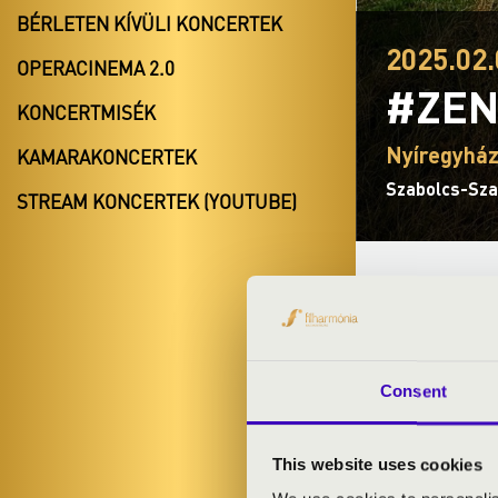
BÉRLETEN KÍVÜLI KONCERTEK
2025.02.
OPERACINEMA 2.0
#ZEN
KONCERTMISÉK
Nyíregyhá
KAMARAKONCERTEK
Szabolcs-Sz
STREAM KONCERTEK (YOUTUBE)
BÉRLET- É
ELŐADÓK:
Consent
Parlando Acou
This website uses cookies
Szoroka Dánie
Ignácz Kriszti