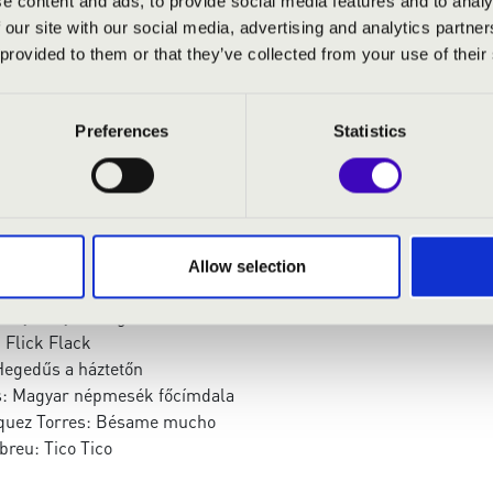
e content and ads, to provide social media features and to analy
rombita, dob
 our site with our social media, advertising and analytics partn
 provided to them or that they’ve collected from your use of their
Preferences
Statistics
rtango
ega: Gran Vals
an Bach: Air, Badineri
ánc
Indifference
Allow selection
l: Rákóczi- induló
yertyafény keringő
 Flick Flack
Hegedűs a háztetőn
s: Magyar népmesék főcímdala
zquez Torres: Bésame mucho
breu: Tico Tico