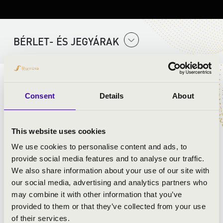
BÉRLET- ÉS JEGYÁRAK
ELŐADÓK:
Consent
Details
About
Tamás Kombó
Tamás Attila
- zongora és moderálás
This website uses cookies
Horányi Tamás
- zongora
Kasellák Zsolt
- klarinét
We use cookies to personalise content and ads, to
Kóti Gergely
- hegedű
provide social media features and to analyse our traffic.
Kazár Ticiána
- ének
We also share information about your use of our site with
our social media, advertising and analytics partners who
may combine it with other information that you’ve
MŰSOR:
provided to them or that they’ve collected from your use
of their services.