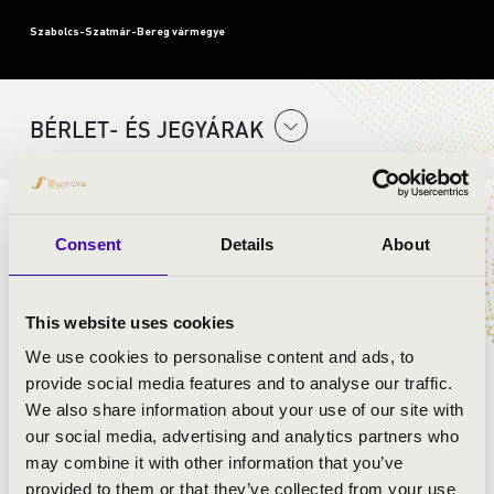
Szabolcs-Szatmár-Bereg vármegye
BÉRLET- ÉS JEGYÁRAK
ELŐADÓK:
Consent
Details
About
Kelet Brass Band
Koi Gergő
- trombita, ének
This website uses cookies
Bócz István
- trombita, piccolo trombita
Molnár Ábel
- szaxofon
We use cookies to personalise content and ads, to
Durkó János
- harsona
provide social media features and to analyse our traffic.
Rónaszegi Miklós Pál
- harsona
We also share information about your use of our site with
Lengyel Csaba
- tuba
our social media, advertising and analytics partners who
Leveleki Mihály
- dobszerelés
may combine it with other information that you’ve
provided to them or that they’ve collected from your use