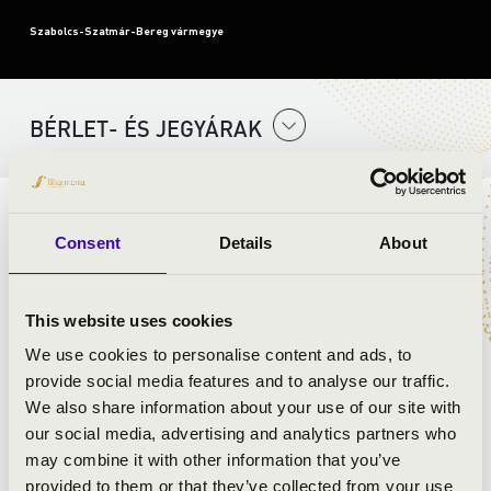
Szabolcs-Szatmár-Bereg vármegye
BÉRLET- ÉS JEGYÁRAK
ELŐADÓK:
Consent
Details
About
Kelet Brass Band
Koi Gergő
- trombita, ének
This website uses cookies
Bócz István
- trombita, piccolo trombita
Molnár Ábel
- szaxofon
We use cookies to personalise content and ads, to
Durkó János
- harsona
provide social media features and to analyse our traffic.
Rónaszegi Miklós Pál
- harsona
We also share information about your use of our site with
Lengyel Csaba
- tuba
our social media, advertising and analytics partners who
Leveleki Mihály
- dobszerelés
may combine it with other information that you’ve
provided to them or that they’ve collected from your use