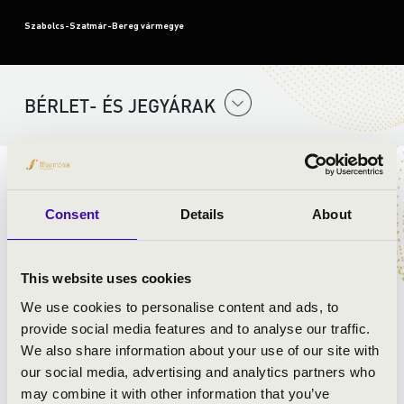
Szabolcs-Szatmár-Bereg vármegye
BÉRLET- ÉS JEGYÁRAK
ELŐADÓK:
Consent
Details
About
Kelet Brass Band
Koi Gergő
- trombita, ének
Bócz István
- trombita, piccolo trombita
This website uses cookies
Molnár Ábel
- szaxofon
We use cookies to personalise content and ads, to
Durkó János
- harsona
provide social media features and to analyse our traffic.
Rónaszegi Miklós Pál
- harsona
We also share information about your use of our site with
Lengyel Csaba
- tuba
our social media, advertising and analytics partners who
Leveleki Mihály
- dobszerelés
may combine it with other information that you’ve