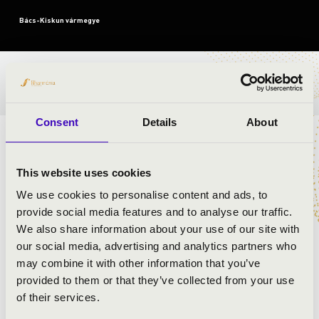
Bács-Kiskun vármegye
BÉRLET- ÉS JEGYÁRAK
Consent
Details
About
ELŐADÓK:
This website uses cookies
Szegedi Szimfonikus Zenekar
- zenekar
We use cookies to personalise content and ads, to
Somorjai Péter
- karmester
provide social media features and to analyse our traffic.
Kriszta Kinga (02.24)
- ének
We also share information about your use of our site with
Horváth István (02.24)
- ének
our social media, advertising and analytics partners who
Fülep Máté (03.31.)
- ének
may combine it with other information that you’ve
Szélpál Szilveszter (02.24,26,03.31)
- ének
provided to them or that they’ve collected from your use
Bartos Barna (02.26)
- ének
of their services.
Nagy Zsófia (02.26 és 03.31.)
- ének
Telekes Péter
- próza