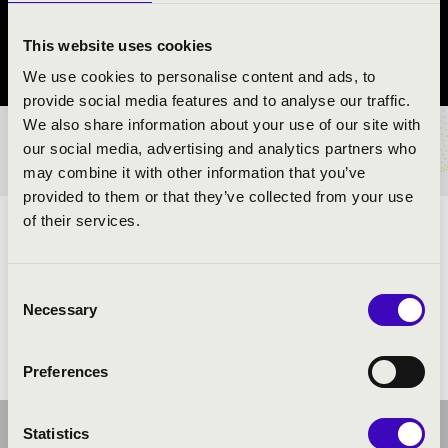
Sárbogárd
This website uses cookies
Fejér vármegye
We use cookies to personalise content and ads, to
provide social media features and to analyse our traffic.
We also share information about your use of our site with
BÉRLET- ÉS JEGYÁRAK
our social media, advertising and analytics partners who
may combine it with other information that you’ve
provided to them or that they’ve collected from your use
of their services.
ELŐADÓK:
Consent
Necessary
Selection
Preferences
Statistics