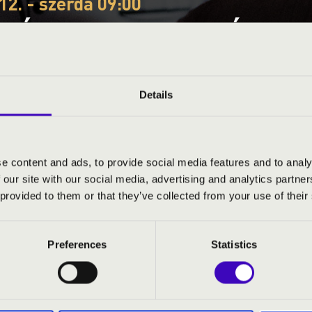
12. - szerda 09:00
EÓRA - PEST - B BÉRLET
VOICE
Details
ye
e content and ads, to provide social media features and to analy
 our site with our social media, advertising and analytics partn
S JEGYÁRAK
 provided to them or that they’ve collected from your use of their
Preferences
Statistics