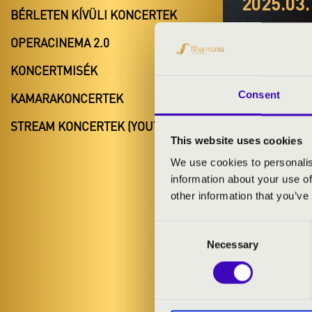
2025.03.
BÉRLETEN KÍVÜLI KONCERTEK
#ZEN
OPERACINEMA 2.0
OCTO
KONCERTMISÉK
Gödöllő
Consent
KAMARAKONCERTEK
Pest vármeg
STREAM KONCERTEK (YOUTUBE)
This website uses cookies
We use cookies to personalis
information about your use of
BÉRLET- É
other information that you’ve
Consent
ELŐADÓK:
Necessary
Selection