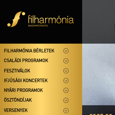
FILHARMÓNIA BÉRLETEK
CSALÁDI PROGRAMOK
FESZTIVÁLOK
IFJÚSÁGI KONCERTEK
NYÁRI PROGRAMOK
ÖSZTÖNDÍJAK
VERSENYEK