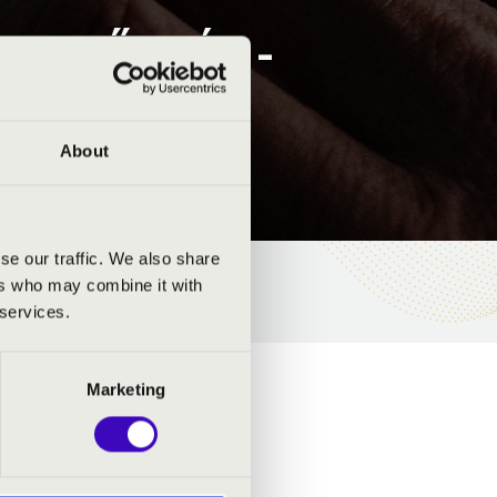
. 3.ELŐADÁS -
About
se our traffic. We also share
ers who may combine it with
 services.
Marketing