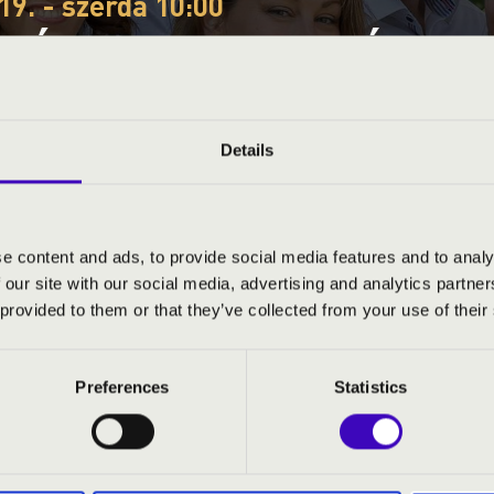
19. - szerda 10:00
EÓRA - PEST - B BÉRLET
VOICE
Details
ye
e content and ads, to provide social media features and to analy
 our site with our social media, advertising and analytics partn
S JEGYÁRAK
 provided to them or that they’ve collected from your use of their
Preferences
Statistics