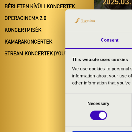
2025.03.
BÉRLETEN KÍVÜLI KONCERTEK
#ZEN
OPERACINEMA 2.0
OCTO
KONCERTMISÉK
Újhartyán
Consent
KAMARAKONCERTEK
Pest vármeg
STREAM KONCERTEK (YOUTUBE)
This website uses cookies
We use cookies to personalis
information about your use of
BÉRLET- É
other information that you’ve
Consent
ELŐADÓK:
Necessary
Selection