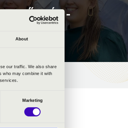
. 3.ELŐADÁS -
About
se our traffic. We also share
ers who may combine it with
 services.
Marketing