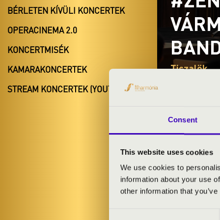
BÉRLETEN KÍVÜLI KONCERTEK
VÁRM
OPERACINEMA 2.0
BAN
KONCERTMISÉK
Tiszalök
KAMARAKONCERTEK
Szabolcs-Sz
STREAM KONCERTEK (YOUTUBE)
Consent
BÉRLET- É
This website uses cookies
We use cookies to personalis
ELŐADÓK:
information about your use of
other information that you’ve
Consent
MŰSOR: