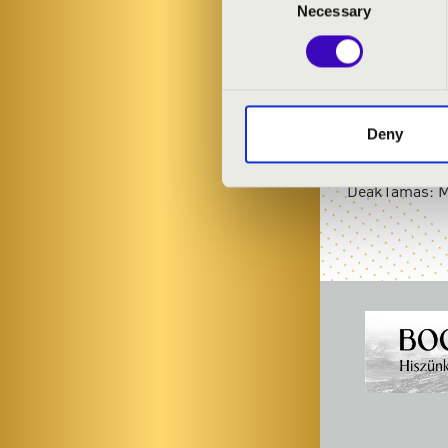
Necessary
Selection
Scott Joplin: 
Bodewalt Lamp
P. Barbarin: 
Harry B. Smith
Deny
G. Bizet: Carm
B. Thiele: Wh
DeákTamás: M