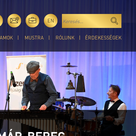
EN
AMOK
MUSTRA
RÓLUNK
ÉRDEKESSÉGEK
TMÁR-BEREG