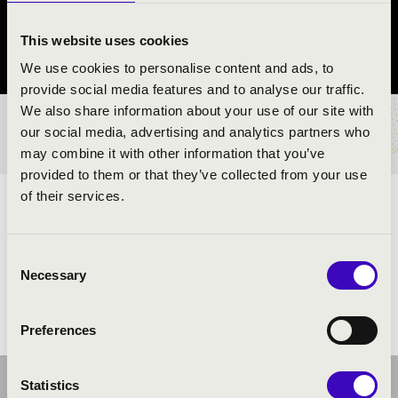
Mohács
This website uses cookies
Baranya vármegye
We use cookies to personalise content and ads, to
provide social media features and to analyse our traffic.
We also share information about your use of our site with
BÉRLET- ÉS JEGYÁRAK
our social media, advertising and analytics partners who
may combine it with other information that you’ve
provided to them or that they’ve collected from your use
of their services.
ELŐADÓK:
Consent
Necessary
Selection
Preferences
Statistics