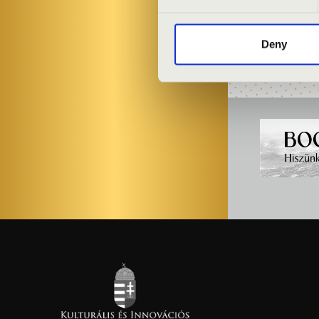
FILMharmóni
Deny