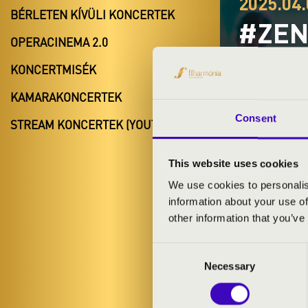
2025.04.
BÉRLETEN KÍVÜLI KONCERTEK
#ZEN
OPERACINEMA 2.0
FILM
KONCERTMISÉK
Budapest
KAMARAKONCERTEK
Pest vármeg
Consent
STREAM KONCERTEK (YOUTUBE)
This website uses cookies
BÉRLET- É
We use cookies to personalis
information about your use of
other information that you’ve
ELŐADÓK:
Consent
Necessary
Selection
MŰSOR: