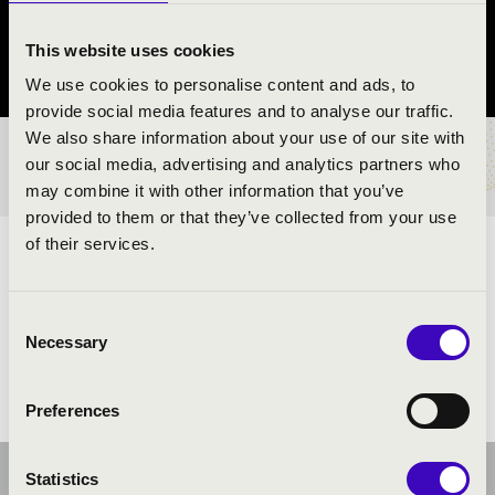
Tata
This website uses cookies
Komárom-Esztergom vármegye
We use cookies to personalise content and ads, to
provide social media features and to analyse our traffic.
We also share information about your use of our site with
BÉRLET- ÉS JEGYÁRAK
our social media, advertising and analytics partners who
may combine it with other information that you’ve
provided to them or that they’ve collected from your use
of their services.
ELŐADÓK:
Consent
Necessary
Selection
Preferences
Statistics